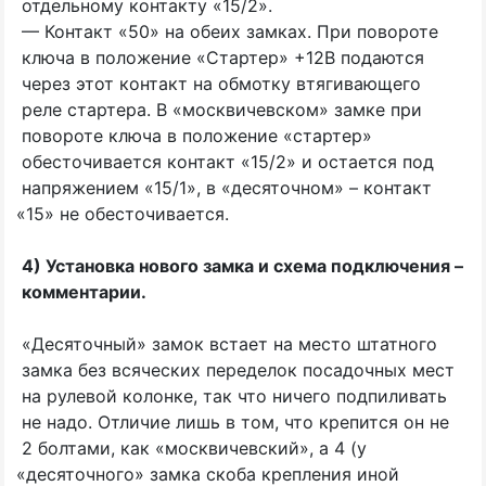
отдельному контакту
«15
/2».
— Контакт
«50
» на обеих замках. При повороте
ключа в положение
«
Стартер» +12В подаются
через этот контакт на обмотку втягивающего
реле стартера. В
«
москвичевском» замке при
повороте ключа в положение
«
стартер»
обесточивается контакт
«15
/2» и остается под
напряжением
«15
/1», в
«
десяточном» – контакт
«15
» не обесточивается.
4) Установка нового замка и схема подключения –
комментарии.
«
Десяточный» замок встает на место штатного
замка без всяческих переделок посадочных мест
на рулевой колонке, так что ничего подпиливать
не надо. Отличие лишь в том, что крепится он не
2 болтами, как
«
москвичевский», а 4
(
у
«
десяточного» замка скоба крепления иной