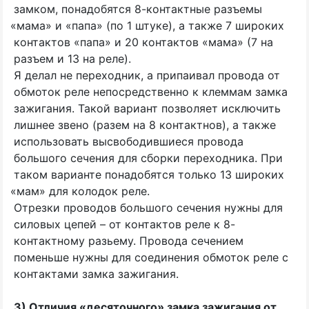
замком, понадобятся 8-контактные разъемы
«
мама» и
«
папа»
(
по 1 штуке), а также 7 широких
контактов
«
папа» и 20 контактов
«
мама»
(7
на
разъем и 13 на реле).
Я делал не переходник, а припаивал провода от
обмоток реле непосредственно к клеммам замка
зажигания. Такой вариант позволяет исключить
лишнее звено
(
разем на 8 контактнов), а также
использовать высвободившиеся провода
большого сечения для сборки переходника. При
таком варианте понадобятся только 13 широких
«
мам» для колодок реле.
Отрезки проводов большого сечения нужны для
силовых цепей – от контактов реле к 8-
контактному разьему. Провода сечением
поменьше нужны для соединения обмоток реле с
контактами замка зажигания.
3) Отличия
«
десяточного» замка зажигания от