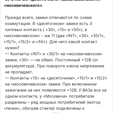
«
москвичевского».
Прежде всего, замки отличаются по схеме
коммутации. В
«
десяточном» замке есть 3
силовых контакта
(
«30
»,
«15
» и
«50
»), в
«
москвичевском» – аж 7!
(
два
«INT
»,
«30
»,
«30
/1»,
«15
/1»,
«15
/2» и
«50
»). Для чего какой контакт
нужен?
— Контакты
«INT
» и
«30
/1» на
«
москвичевском»
замке,
«30
» — на обеих. Постоянный +12В
(
от
аккумулятора). При повороте ключа напряжение
не пропадает.
— Контакты
«15
» на
«
десяточном»,
«15
/1» и
«15
/2»
на
«
москвичевском» замке. При включенном
зажигании на них появляются +12В. У ВАЗа все на
одном контакте, у
«
Москвича» потребители
разделены – ряд мощных потребителей
(
мотор
«
печки», обогрев стекла) подключены к