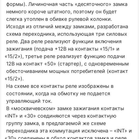
формы). Личиночная часть
«
десяточного» замка
немного короче штатного, поэтому он будет
слегка утоплен в обивке рулевой колонки.
Исходя из отличий между замками, разработана
схема переходника, использующая три силовых
реле. Два реле реализуют функции включения
зажигания
(
подача +12В на контакты
«15
/1» и
«15
/2»), третье реле реализует функцию подачи
12В на контакт
«50
»
(
стартер), с одновременным
обесточиванием мощных потребителей
(
контакт
«15
/2»).
На схеме все контакты реле изображены в
состоянии, когда на обмотку не подается
управляющий ток.
В
«
москвичевском» замке зажигания контакты
«INT
» и
«30
» соединяются через контактную
группу замка, в предлагаемой же схеме
переходника эта коммутация исключена –
«INT
» и
«30
» соединены в обход контактов замка и реле.