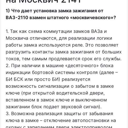
1) Что дает установка замка зажигания от
ВАЗ-2110 взамен штатного
«
москвичевского»?
1. Так как схема коммутации замков ВАЗа и
Москвича отличаются, для реализации логики
работы замка используются реле. Это позволяет
разгрузить контакты замка зажигания от больших
токов, тем самым продлевается срок его службы.
2. При наличии в машине
«
десяточного» блока
индикации бортовой системы контроля
(
далее –
БИ БСК или просто БИ) реализуется
возможность сигнализации о забытом в замке
ключе
(
при открытой водительской двери,
вставленном в замок ключе и выключенном
зажигании блок подает звуковой сигнал).
3. Возможна реализация защиты от забывания
ключа в замке – отключение автопостановки на
охрану с запиранием двери электроприводом