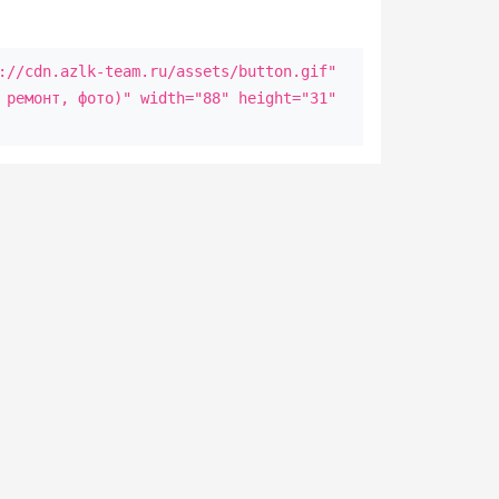
://cdn.azlk-team.ru/assets/button.gif"
 ремонт, фото)" width="88" height="31"